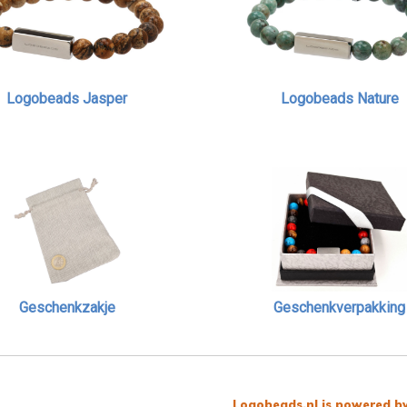
Logobeads Jasper
Logobeads Nature
Geschenkzakje
Geschenkverpakking
Logobeads.nl is powered by